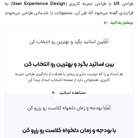
طراحی UX یا طراحی تجربه کاربری (User Experience Design) به
فرآیندی گفته می‌شود که طی آن، محصولات یا خدماتی طراحی می‌شوند
بیشتر بدانید
تا برای کاربران مفید، قابل استفاده، مطلوب و قابل اعتماد باشند. در
واقع، هدف اصلی طراحی UX این است که تجربه کاربر با یک محصول یا
سرویس تا حد ممکن مثبت و لذت‌بخش باشد. نرم افزارهای Figma،
Adobe XD و Sketch از پرکاربردترین نرم‌افزارهای طراحی UX به شمار
می‌روند. برای آموزش طراحی تجربه کاربری می‌توانید از کلاس‌های
بین اساتید بگرد و بهترین رو انتخاب کن
آموزشی کارآموز استفاده کنید. برای شروع کافیست کلاس آموزش طراحی
هر استادی را که دوست داری و بیشتر با هدفت از یادگیری طراحی تجربه
UX خود را در ساعت دلخواه خود در همین صفحه رزرو کنید.
کاربری، همخوانی دارد از صفحه انتخاب استاد پیدا کن
مشاهده اساتید
با بودجه و زمان دلخواه کلاست رو رزرو کن