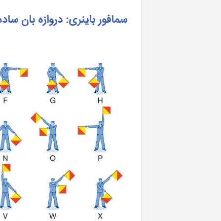
سمافور باینری: دروازه بان ساده