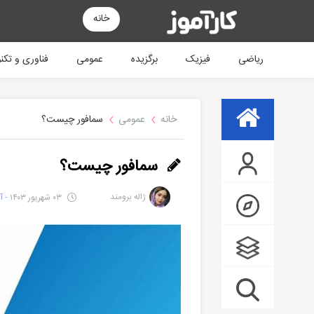
خانه
ریاضی
فیزیک
برگزیده
عمومی
فناوری و تکن
خانه
عمومی
سمافور چیست؟
سمافور چیست؟
ژاله برومند
۰۳ شهریور ۱۴۰۳
- آخ