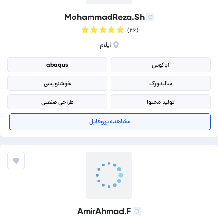
MohammadReza.Sh
(۲۶)
ایلام
آباکوس
abaqus
سالیدورک
خوشنویسی
تولید محتوا
طراحی صنعتی
مهندس مکانیک
ترجمه انگلیسی
مشاهده پروفایل
ترجمه انگلیسی به فارسی
AmirAhmad.F