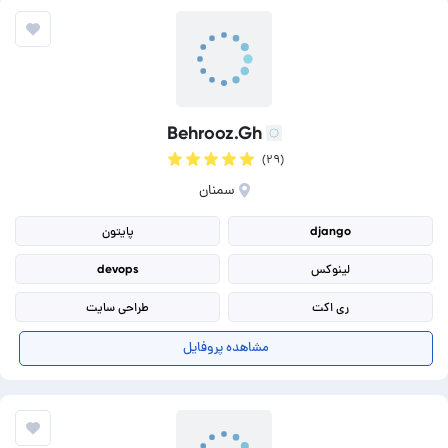
Behrooz.Gh
(۲۹)
سمنان
django
پایتون
لینوکس
devops
ری اکت
طراحی سایت
طراحی ربات
گیت و گیت هاب
مشاهده پروفایل
طراحی وب و اپلیکیشن
جاوا اسکریپت (Javascript)