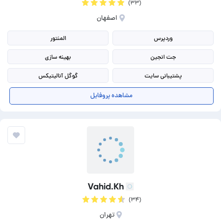
(۳۳)
اصفهان
وردپرس
المنتور
جت انجین
بهینه سازی
پشتیبانی سایت
گوگل آنالیتیکس
طراحی قالب سایت
بهینه سازی سرعت
مشاهده پروفایل
افزایش سرعت سایت
تبدیل psd به wordpress
Vahid.Kh
(۳۴)
تهران