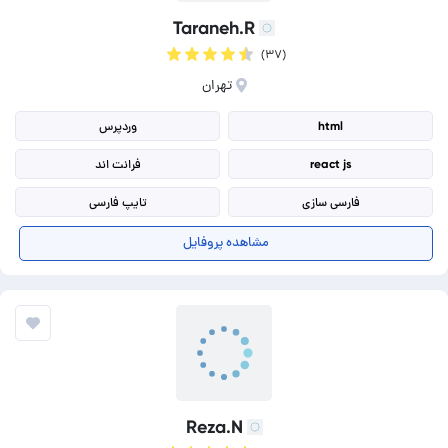
Taraneh.R
(۳۷)
تهران
html
وردپرس
react js
فرانت اند
فارسی سازی
تایپ فارسی
تایپ انگلیسی
طراحی قالب سایت
مشاهده پروفایل
طراحی قالب فروشگاهی
جاوا اسکریپت (Javascript)
Reza.N