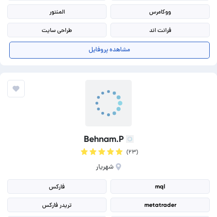
ووکامرس
المنتور
فرانت اند
طراحی سایت
گرافیک سایت
تولید محتوا
مشاهده پروفایل
طراحی ریسپانسیو
بهینه سازی صفحات وب
Behnam.P
(۲۳)
شهریار
mql
فارکس
metatrader
تریدر فارکس