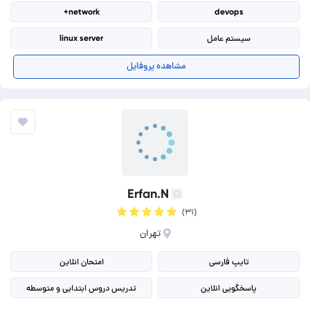
network+
devops
سیستم عامل
linux server
برنامه نویسی
network security
مشاهده پروفایل
برنامه نویسی C++
برنامه نویسی تعبیه شده (Embedded)
Erfan.N
(۳۱)
تهران
تایپ فارسی
امتحان انلاین
پاسخگویی انلاین
تدریس دروس ابتدایی و متوسطه