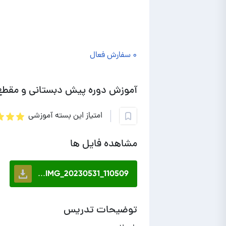
۰ سفارش فعال
آموزش دوره پیش دبستانی و مقطع 
امتیاز این بسته آموزشی
مشاهده فایل ها
IMG_20230531_110509...
توضیحات تدریس