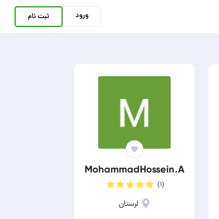
ورود
ثبت نام
MohammadHossein.A
(۱)
لرستان