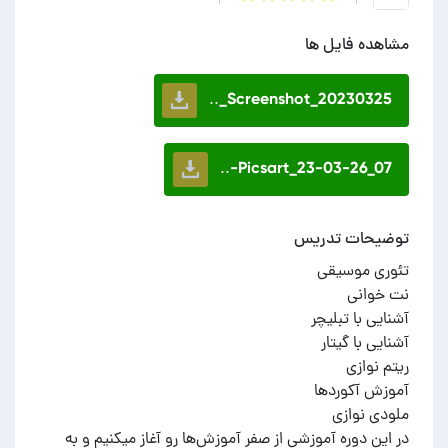
مشاهده فایل ها
Screenshot_20230325_..
Picsart_23-03-26_07-..
توضیحات تدریس
در این دوره آموزشی از صفر آموزش‌ها رو آغاز میکنیم و به