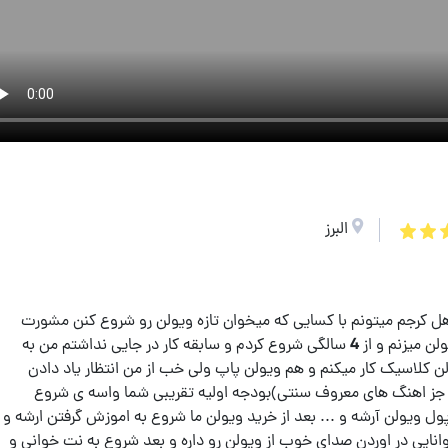
البرز
 شاهرخ است و 16 سالمه و اهل کرجم میتونم با کسایی که میخوان تازه ویولن رو شروع کنن مشورت
کنم و بهشون یاد بدم خود من 12 ساله که ویولن میزنم و از 4 سالگی شروع کردم و سابقه کار در جایی نداشتم من به
 کلاسیک کار میکنم و هم ویولن پاپ ولی خب از من انتظار یاد دادن
 جز اهنگ های معروف سنتی)بودجه اولیه تقریبی شما واسه ی شروع
4 میلیون باشه مثل پول ویولن آرشه و ... بعد از خرید ویولن ما شروع به اموزش گرفتن ارشه و
وانایی در اوردن صدای خوب از ویولن رو داره و بعد شروع به نت خوانی و