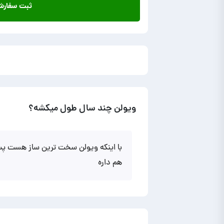
ثبت سفار
ویولن چند سال طول میکشه؟
با اینکه ویولن سخت ترین ساز هست پس
هم داره