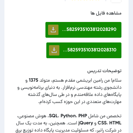
مشاهده فایل ها
5825935103812028290...
5825935103812028310...
توضیحات تدریس
سلام! من رامین ابریشمی مقدم هستم، متولد 1375 و
دانشجوی رشته مهندسی نرم‌افزار. به دنیای برنامه‌نویسی و
پایگاه‌های داده علاقه‌مندم و در طی سال‌های گذشته
تخصص من شامل SQL، Python، PHP، هوش مصنوعی،
CSS، HTML و jQuery است. همچنین، به مدت یک سال
در شرکت رانیر، که مسئولیت مدیریت پایگاه داده توزیع برق