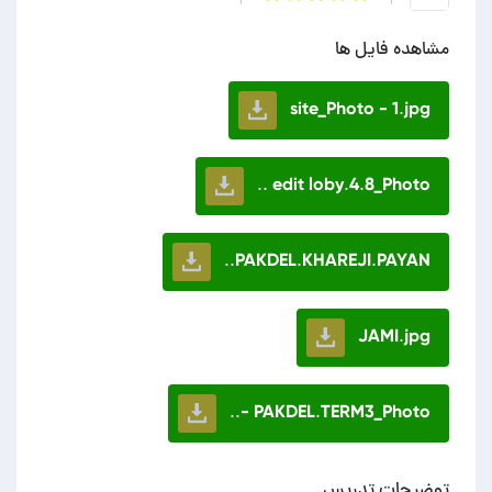
مشاهده فایل ها
site_Photo - 1.jpg
edit loby.4.8_Photo ..
PAKDEL.KHAREJI.PAYAN..
JAMI.jpg
PAKDEL.TERM3_Photo -..
توضیحات تدریس