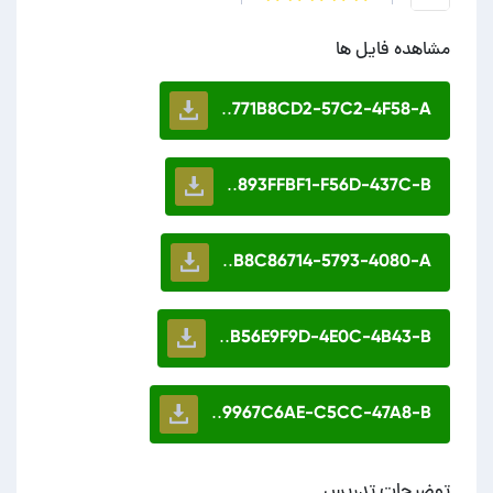
مشاهده فایل ها
771B8CD2-57C2-4F58-A..
893FFBF1-F56D-437C-B..
B8C86714-5793-4080-A..
B56E9F9D-4E0C-4B43-B..
9967C6AE-C5CC-47A8-B..
توضیحات تدریس