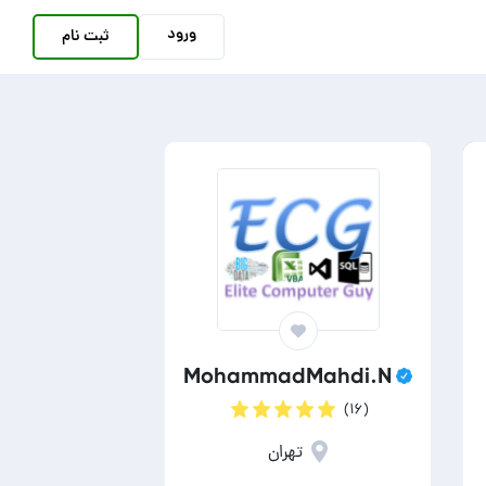
ورود
ثبت نام
MohammadMahdi.N
(۱۶)
تهران