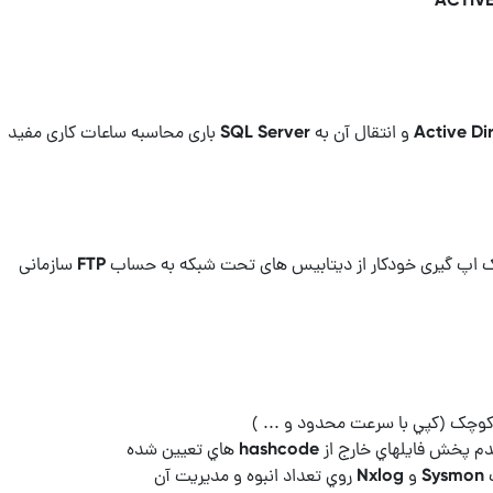
طراحی برنامه دریافت لاگ ها از سرور Active Directory و انتقال آن به SQL Server باری محاسبه ساعات کاری مفید