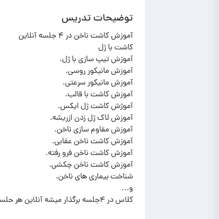
توضیحات تدریس
کلاس در ۴جلسه برگذار میشه آنلاین هر حلسه ۶۰ دقیقه آموزش بازار کار و حذب مشتری هابهتون داده میشه........