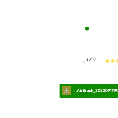
گیلان
AirBrush_20220911193.