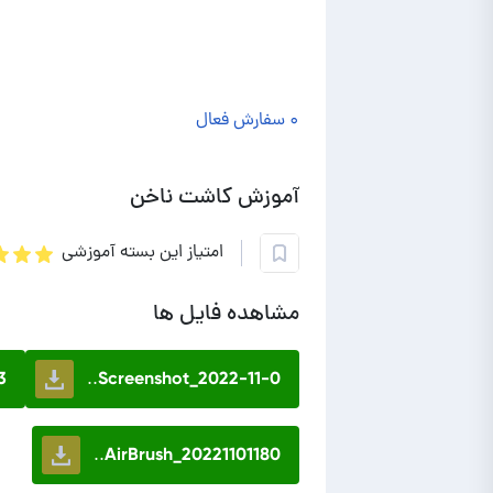
۰ سفارش فعال
آموزش کاشت ناخن
امتیاز این بسته آموزشی
مشاهده فایل ها
.
Screenshot_2022-11-0..
AirBrush_20221101180..