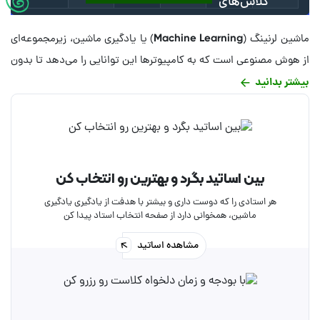
ماشین لرنینگ (Machine Learning) یا یادگیری ماشین، زیرمجموعه‌ای
از هوش مصنوعی است که به کامپیوترها این توانایی را می‌دهد تا بدون
بیشتر بدانید
برنامه‌نویسی صریح، از روی داده‌ها یاد بگیرند و مدل‌هایی بسازند که
بتوانند پیش‌بینی‌ها یا تصمیم‌گیری‌هایی انجام دهند. به عبارت ساده‌تر،
ماشین لرنینگ به کامپیوترها کمک می‌کند تا مانند انسان‌ها از تجربه و
داده‌ها بیاموزند و بهبود یابند. در صورتی که شما هم به یادگیری ماشین
علاقه دارید، می‌توانید این مهارت را در کارآموز به صورت کلاس آنلاین و
بین اساتید بگرد و بهترین رو انتخاب کن
خصوصی یاد بگیرید. برای شروع آموزش ماشین لرنینگ کافیست از بین
هر استادی را که دوست داری و بیشتر با هدفت از یادگیری یادگیری
کلاس‌هایی که در همین صفحه ارائه شده‌اند، مناسب‌ترین آن را انتخاب
ماشین، همخوانی دارد از صفحه انتخاب استاد پیدا کن
و رزرو کنید.
مشاهده اساتید